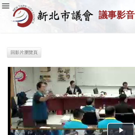
議事影音
回影片瀏覽頁