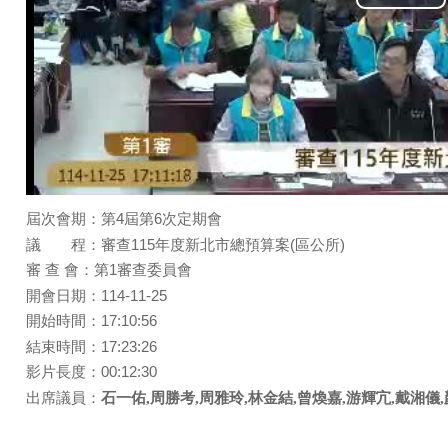
Pla
Vid
屆次會期：第4屆第6次定期會
議 程：審查115年度新北市總預算案(區公所)
審 查 會：第1審查委員會
開會日期：114-11-25
開始時間：17:10:56
結束時間：17:23:26
影片長度：00:12:30
出席議員：
石一佑,周勝考,周雅玲,林金結,曾煥嘉,游輝宂,戴湘儀,顏蔚