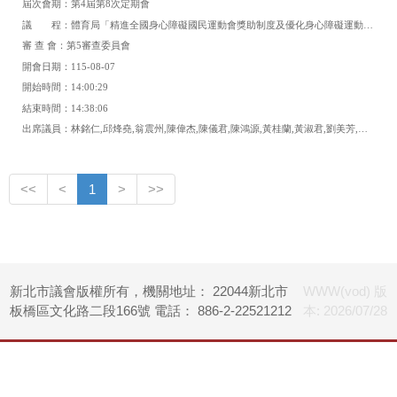
屆次會期：第4屆第8次定期會
議 程：體育局「精進全國身心障礙國民運動會獎助制度及優化身心障礙運動環境」報告
審 查 會：第5審查委員會
開會日期：115-08-07
開始時間：14:00:29
結束時間：14:38:06
出席議員：
林銘仁,邱烽堯,翁震州,陳偉杰,陳儀君,陳鴻源,黃桂蘭,黃淑君,劉美芳,蔡淑君,蘇泓欽
<<
<
1
>
>>
新北市議會版權所有，機關地址： 22044新北市
WWW(vod) 版
板橋區文化路二段166號 電話： 886-2-22521212
本: 2026/07/28