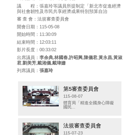
議 程：張嘉玲等議員所提制定「新北市促進經濟
與社會韌性及市民共享經濟成果特別預算自治
審 查 會：法規審查委員會
開會日期：115-05-08
開始時間：11:30:09
結束時間：12:03:11
影片長度：00:33:02
出席議員：
李余典,林國春,許昭興,陳儀君,黃永昌,黃淑
君,劉美芳,戴湘儀,戴瑋姗
列席議員：
張嘉玲
第5審查委員會
115-08-07
體育局「精進全國身心障礙
國民...
法規審查委員會
115-07-23