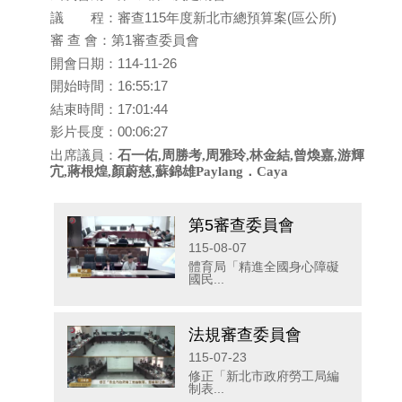
議 程：審查115年度新北市總預算案(區公所)
審 查 會：第1審查委員會
開會日期：114-11-26
開始時間：16:55:17
結束時間：17:01:44
影片長度：00:06:27
出席議員：
石一佑,周勝考,周雅玲,林金結,曾煥嘉,游輝
宂,蔣根煌,顏蔚慈,蘇錦雄Paylang．Caya
第5審查委員會
115-08-07
體育局「精進全國身心障礙
國民...
法規審查委員會
115-07-23
修正「新北市政府勞工局編
制表...