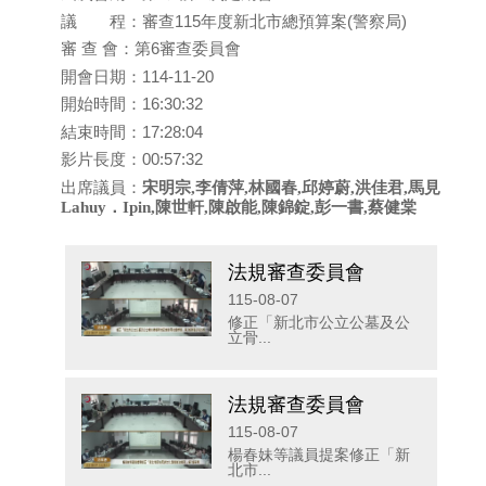
議 程：審查115年度新北市總預算案(警察局)
審 查 會：第6審查委員會
開會日期：114-11-20
開始時間：16:30:32
結束時間：17:28:04
影片長度：00:57:32
出席議員：
宋明宗,李倩萍,林國春,邱婷蔚,洪佳君,馬見
Lahuy．Ipin,陳世軒,陳啟能,陳錦錠,彭一書,蔡健棠
法規審查委員會
115-08-07
修正「新北市公立公墓及公
立骨...
法規審查委員會
115-08-07
楊春妹等議員提案修正「新
北市...