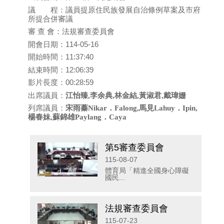
議 程：議員提原住民族發展自治條例草案及市府
所提合併審議
審 查 會：法規審查委員會
開會日期：114-05-16
開始時間：11:37:40
結束時間：12:06:39
影片長度：00:28:59
出席議員：
江怡臻,李余典,林金結,黃淑君,戴瑋姗
列席議員：
宋雨蓁Nikar．Falong,馬見Lahuy．Ipin,
楊春妹,蘇錦雄Paylang．Caya
第5審查委員會
115-08-07
體育局「精進全國身心障礙
國民...
法規審查委員會
115-07-23