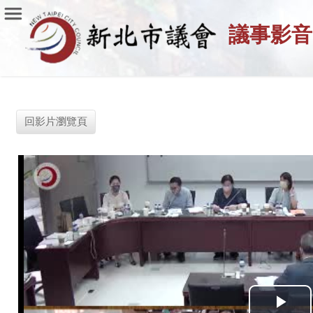
議事影音
回影片瀏覽頁