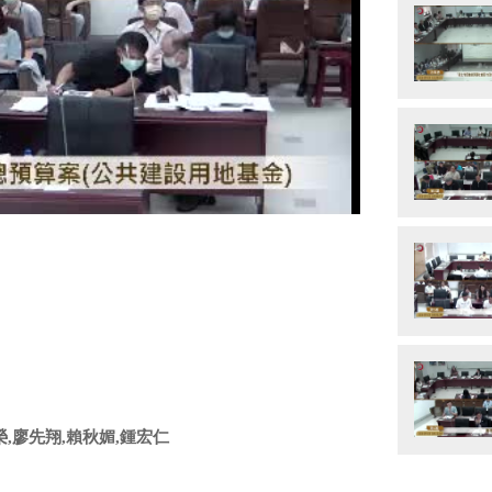
y
eo
榮,廖先翔,賴秋媚,鍾宏仁