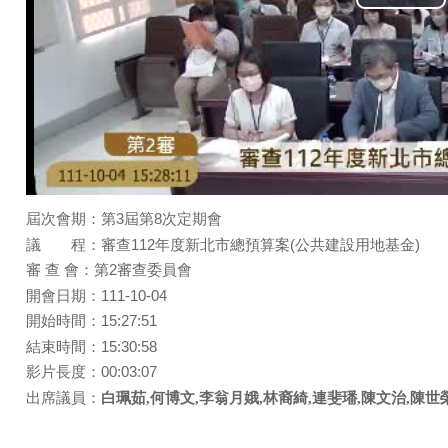
Pla
Vid
屆次會期：第3屆第8次定期會
議 程：審查112年度新北市總預算案(公共建設用地基金)
審 查 會：第2審查委員會
開會日期：111-10-04
開始時間：15:27:51
結束時間：15:30:58
影片長度：00:03:07
出席議員：
白珮茹,何博文,李翁月娥,林裔綺,連斐璠,陳文治,陳世