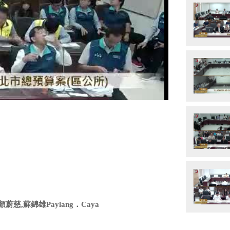
y
eo
慈,蘇錦雄Paylang．Caya