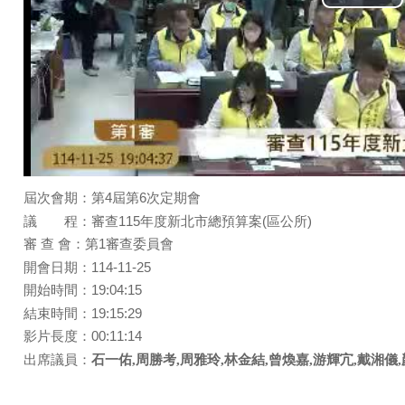
Pla
Vid
屆次會期：第4屆第6次定期會
議 程：審查115年度新北市總預算案(區公所)
審 查 會：第1審查委員會
開會日期：114-11-25
開始時間：19:04:15
結束時間：19:15:29
影片長度：00:11:14
出席議員：
石一佑,周勝考,周雅玲,林金結,曾煥嘉,游輝宂,戴湘儀,顏蔚