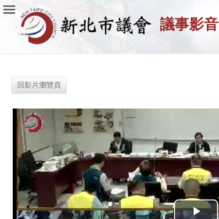
議事影音
回影片瀏覽頁