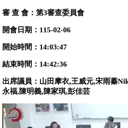
審 查 會：第3審查委員會
開會日期：115-02-06
開始時間：14:03:47
結束時間：14:42:36
出席議員：
山田摩衣,王威元,宋雨蓁Nik
永福,陳明義,陳家琪,彭佳芸