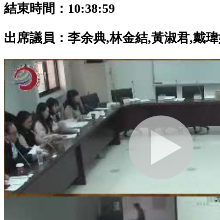
結束時間：10:38:59
出席議員：
李余典,林金結,黃淑君,戴