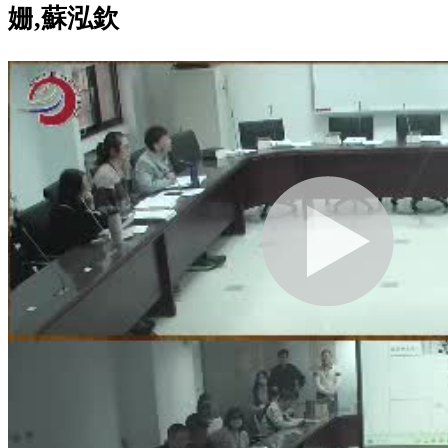
姗,蘇泓欽