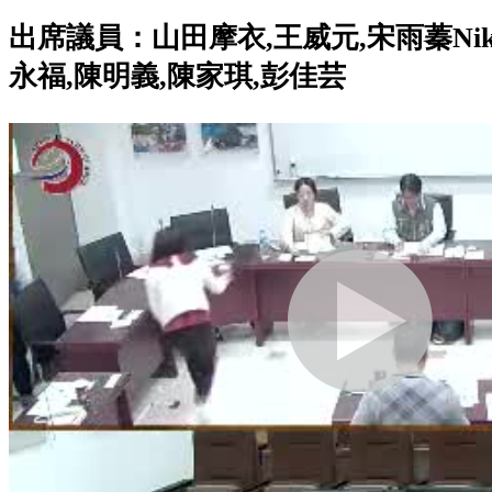
出席議員：
山田摩衣,王威元,宋雨蓁Nik
永福,陳明義,陳家琪,彭佳芸