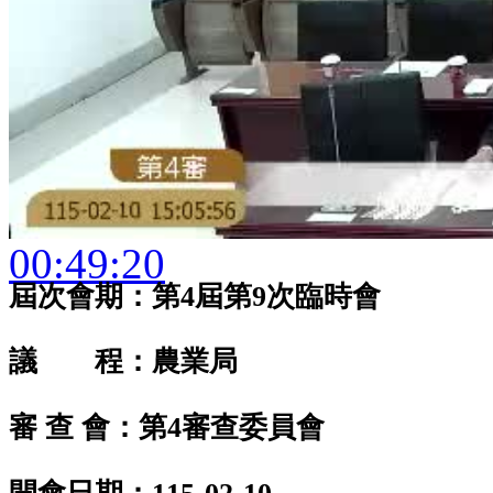
00:49:20
屆次會期：第4屆第9次臨時會
議 程：農業局
審 查 會：第4審查委員會