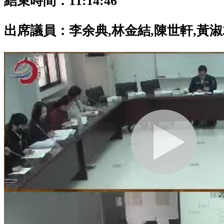
結束時間：11:14:46
出席議員：
李余典,林金結,陳世軒,黃淑